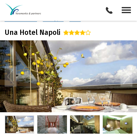
Италия
/
Неаполь
Описание отеля
Поиск отелей
Все туры
Виза
Una Hotel Napoli