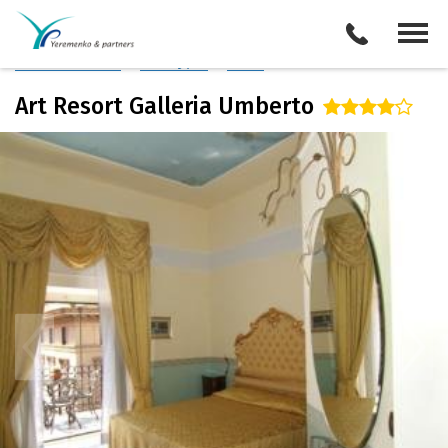
Италия
/
Неаполь
Описание отеля
Поиск отелей
Все туры
Виза
Art Resort Galleria Umberto