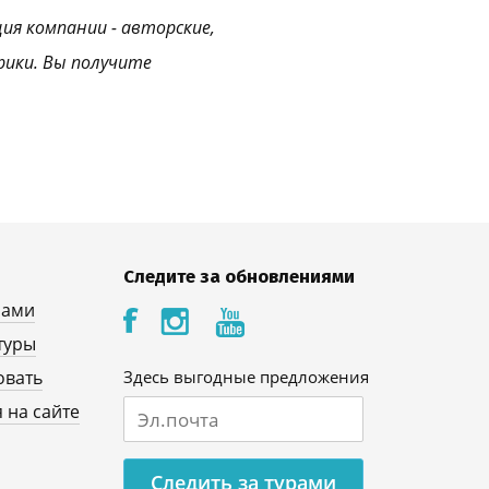
ция компании - авторские,
рики. Вы получите
Следите за обновлениями
нами
туры
овать
Здесь выгодные предложения
 на сайте
Следить за турами