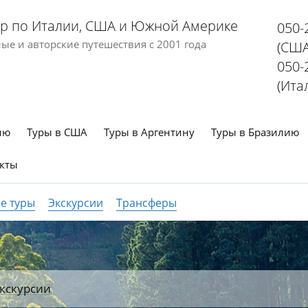
р по Италии, США и Южной Америке
050-
е и авторские путешествия с 2001 года
(США
050-
(Ита
ию
Туры в США
Туры в Аргентину
Туры в Бразилию
кты
е туры
Экскурсии
Трансферы
кскурсии