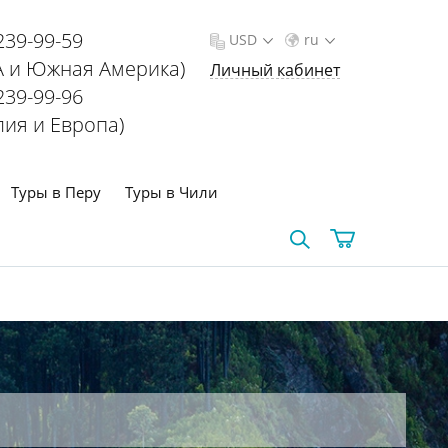
239-99-59
USD
ru
 и Южная Америка)
Личный кабинет
239-99-96
лия и Европа)
Туры в Перу
Туры в Чили