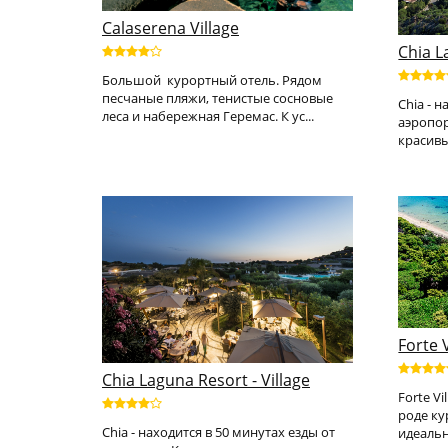
Calaserena Village
Chia L
Большой курортный отель. Рядом
песчаные пляжи, тенистые сосновые
Chia - 
леса и набережная Геремас. К ус...
аэропор
красивы
Forte 
Chia Laguna Resort - Village
Forte Vi
роде ку
Chia - находится в 50 минутах езды от
идеальн