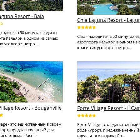
aguna Resort - Baia
Chia Laguna Resort - Lagu
находится в 50 минутах езды от
Chia - находится в 50 минутах е
та Кальяри в одном из самых
аэропорта Кальяри в одном из
х уголков с нетро...
красивых уголков с нетро...
Village Resort - Bouganville
Forte Village Resort - Il Cas
llage - это единственный в своем
Forte Village - это единственный
рорт, предназначенный для
роде курорт, предназначенный 
ого отдыха. Расп...
идеального отдыха. Ра...