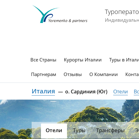
Туроперато
Индивидуальны
Все Страны
Курорты Италии
Туры в Итал
Партнерам
Отзывы
О Компании
Конта
Италия
о. Сардиния (Юг)
Отели
Вс
Отели
Туры
Трансферы
Э