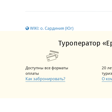
WIKI: о. Сардиния (Юг)
Туроператор «Ер
Доступны все форматы
20 л
оплаты
тури
Как забронировать?
О ко