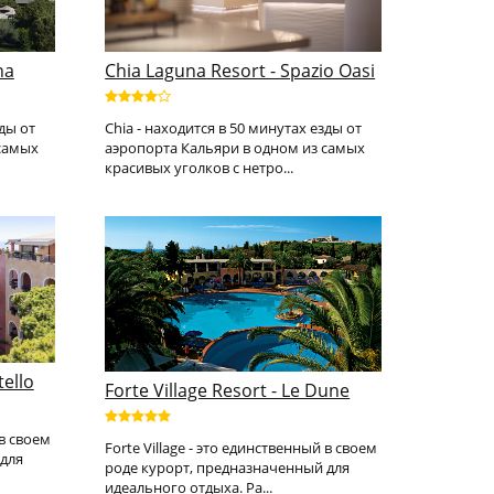
na
Chia Laguna Resort - Spazio Oasi
зды от
Chia - находится в 50 минутах езды от
 самых
аэропорта Кальяри в одном из самых
красивых уголков с нетро...
tello
Forte Village Resort - Le Dune
 в своем
Forte Village - это единственный в своем
для
роде курорт, предназначенный для
идеального отдыха. Ра...