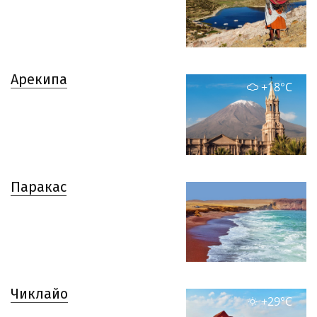
Арекипа
+18°C
Паракас
Чиклайо
+29°C