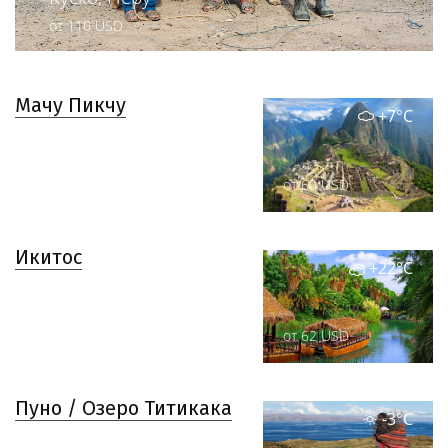
от 110 USD
Мачу Пикчу
+7°C
от 60 USD
Икитос
+22°C
от 62 USD
Пуно / Озеро Титикака
-3°C