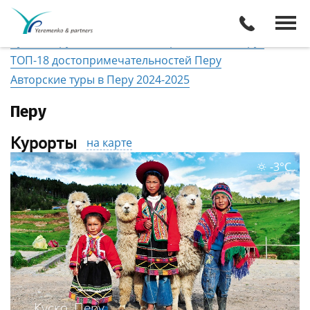
Перу
/
Все туры
Виза
Кухня Перу. Какие блюда попробовать в Перу?
ТОП-18 достопримечательностей Перу
Авторские туры в Перу 2024-2025
Перу
Курорты
на карте
-3°C
Куско, Перу