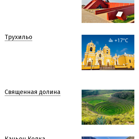
Трухильо
+17°C
Священная долина
Каньон Колка