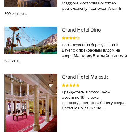
Maggiore и острова Borromeo
расположен у подножья Альп. В
500 метрах...
Grand Hotel Dino
Расположен на берегу озера в
Baveno с прекрасным видом на
озеро Маджоре. В этом большом и
элегант...
Grand Hotel Majestic
Гранд-отель в роскошном
особняке 19-го века,
непосредственно на берегу озера.
Светлые и уютные но...