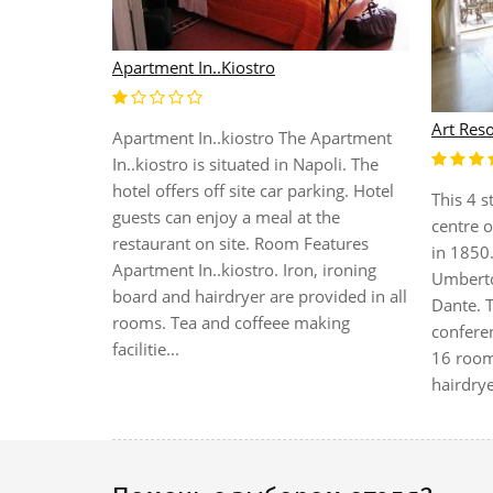
Apartment In..Kiostro
Art Res
Apartment In..kiostro The Apartment
In..kiostro is situated in Napoli. The
hotel offers off site car parking. Hotel
This 4 s
guests can enjoy a meal at the
centre 
restaurant on site. Room Features
in 1850.
Apartment In..kiostro. Iron, ironing
Umberto 
board and hairdryer are provided in all
Dante. T
rooms. Tea and coffeee making
confere
facilitie...
16 room
hairdrye