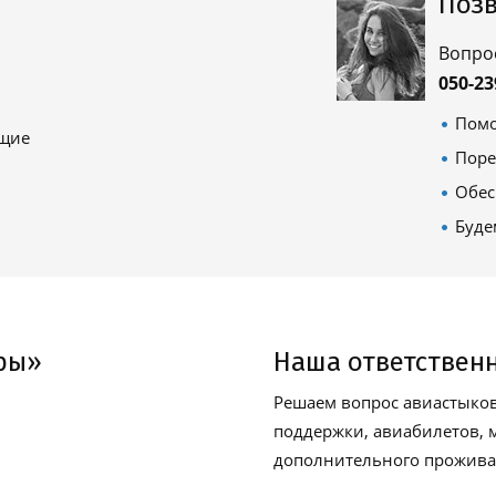
Позв
Вопро
050-23
Помо
ящие
Поре
Обес
Буде
ры»
Наша ответствен
Решаем вопрос авиастыков
поддержки, авиабилетов, м
дополнительного проживан