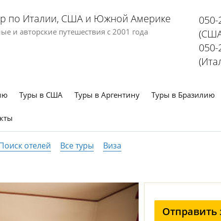
р по Италии, США и Южной Америке
050-
е и авторские путешествия с 2001 года
(США
050-
(Ита
ию
Туры в США
Туры в Аргентину
Туры в Бразилию
кты
Поиск отелей
Все туры
Виза
Отправить 