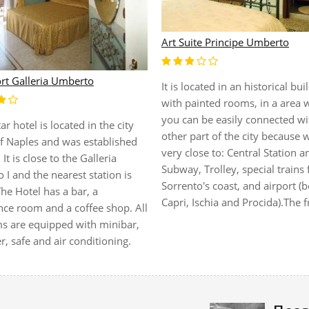
Art Suite Principe Umberto
ort Galleria Umberto
It is located in an historical bui
with painted rooms, in a area 
you can be easily connected wi
tar hotel is located in the city
other part of the city because 
of Naples and was established
very close to: Central Station a
 It is close to the Galleria
Subway, Trolley, special trains 
I and the nearest station is
Sorrento's coast, and airport (b
he Hotel has a bar, a
Capri, Ischia and Procida).The fr
nce room and a coffee shop. All
s are equipped with minibar,
r, safe and air conditioning.