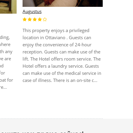
Augustus
Albergo del
This property enjoys a privileged
lding,
This cosy an
location in Ottaviano . Guests can
where
the historic
enjoy the convenience of 24-hour
th any
port. Shops,
reception. Guests can make use of the
we are
and currenc
lift. The Hotel offers room service. The
nd
found just o
Hotel offers a laundry service. Guests
for
is a metro s
can make use of the medical service in
oat for
steps away,
case of illness. There is an on-site c...
e...
to explore t