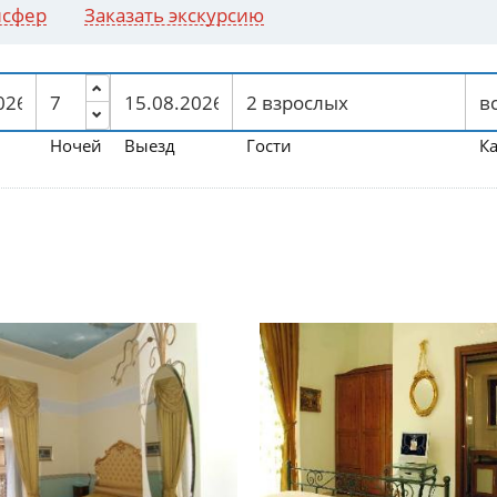
нсфер
Заказать экскурсию
Ночей
Выезд
Гости
К