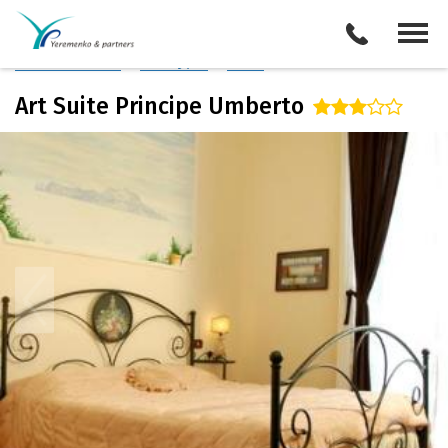
Италия
/
Неаполь
Описание отеля
Поиск отелей
Все туры
Виза
Art Suite Principe Umberto