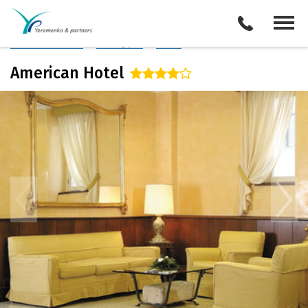
Италия
/
Неаполь
Описание отеля
Поиск отелей
Все туры
Виза
American Hotel