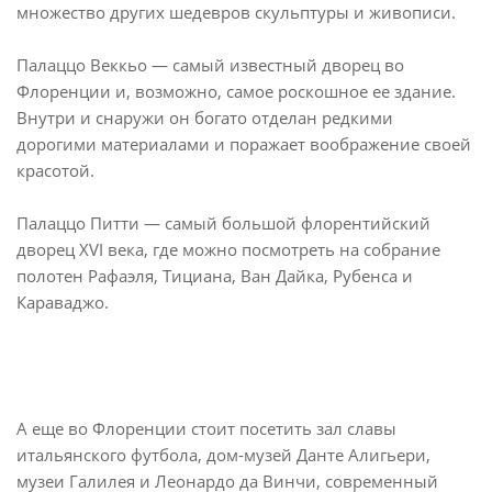
множество других шедевров скульптуры и живописи.
Палаццо Веккьо — самый известный дворец во
Флоренции и, возможно, самое роскошное ее здание.
Внутри и снаружи он богато отделан редкими
дорогими материалами и поражает воображение своей
красотой.
Палаццо Питти — самый большой флорентийский
дворец XVI века, где можно посмотреть на собрание
полотен Рафаэля, Тициана, Ван Дайка, Рубенса и
Караваджо.
А еще во Флоренции стоит посетить зал славы
итальянского футбола, дом-музей Данте Алигьери,
музеи Галилея и Леонардо да Винчи, современный