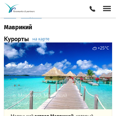
Маврикий
/
Все туры
Виза
Курорты
Отели
Экскурсии
Маврикий
Курорты
на карте
+25°C
о. Маврикий, Маврикий
от 65 USD
Маленький
остров Маврикий
, который