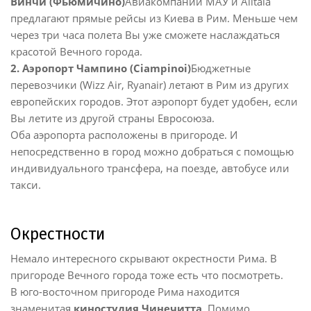
Винчи (Фьюмичино)
Авиакомпании МАУ и Alitaia
предлагают прямые рейсы из Киева в Рим. Меньше чем
через три часа полета Вы уже сможете наслаждаться
красотой Вечного города.
2. Аэропорт Чампино (Ciampinoi)
Бюджетные
перевозчики (Wizz Air, Ryanair) летают в Рим из других
европейских городов. Этот аэропорт будет удобен, если
Вы летите из другой страны Евросоюза.
Оба аэропорта расположены в пригороде. И
непосредственно в город можно добраться с помощью
индивидуального трансфера, на поезде, автобусе или
такси.
Окрестности
Немало интересного скрывают окрестности Рима. В
пригороде Вечного города тоже есть что посмотреть.
В юго-восточном пригороде Рима находится
знаменитая
киностудия Чинечитта
. Помимо