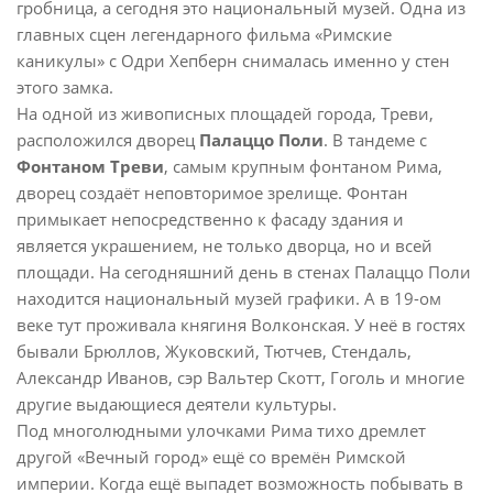
гробница, а сегодня это национальный музей. Одна из
главных сцен легендарного фильма «Римские
каникулы» с Одри Хепберн снималась именно у стен
этого замка.
На одной из живописных площадей города, Треви,
расположился дворец
Палаццо Поли
. В тандеме с
Фонтаном Треви
, самым крупным фонтаном Рима,
дворец создаёт неповторимое зрелище. Фонтан
примыкает непосредственно к фасаду здания и
является украшением, не только дворца, но и всей
площади. На сегодняшний день в стенах Палаццо Поли
находится национальный музей графики. А в 19-ом
веке тут проживала княгиня Волконская. У неё в гостях
бывали Брюллов, Жуковский, Тютчев, Стендаль,
Александр Иванов, сэр Вальтер Скотт, Гоголь и многие
другие выдающиеся деятели культуры.
Под многолюдными улочками Рима тихо дремлет
другой «Вечный город» ещё со времён Римской
империи. Когда ещё выпадет возможность побывать в