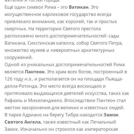
Ещё один символ Рима – это
Ватикан
. Это
могущественное карликовое государство всегда
привлекало внимание, как королей, так и простых
смертных. На территории Святого престола
расположено много достопримечательностей: сады
Ватикана, Сикстинская капелла, собор Святого Петра,
множество музеев и невероятных архитектурных
сооружений.
Одной из уникальных достопримечательностей Рима
является
Пантеон
. Это храм всех богов, построенный в
126 году н.э., и располагается он на площади Пьяцца-
делла-Ротонда. Это место всегда восхищало и
притягивало выдающихся деятелей искусства, таких как
Рафаэль и Микеланджело. Впоследствии Пантеон стал
местом захоронения для великих и известных людей.
В парке Адриано на берегу Тибра находится
Замок
Святого Ангела
, также известный как Печальный
Замок. Изначально он строился как императорская