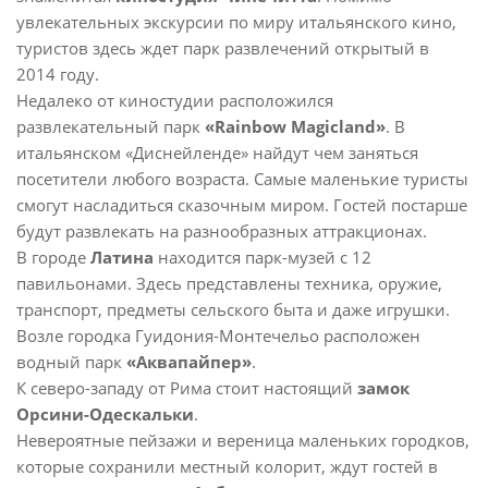
увлекательных экскурсии по миру итальянского кино,
туристов здесь ждет парк развлечений открытый в
2014 году.
Недалеко от киностудии расположился
развлекательный парк
«Rainbow Magicland»
. В
итальянском «Диснейленде» найдут чем заняться
посетители любого возраста. Самые маленькие туристы
смогут насладиться сказочным миром. Гостей постарше
будут развлекать на разнообразных аттракционах.
В городе
Латина
находится парк-музей с 12
павильонами. Здесь представлены техника, оружие,
транспорт, предметы сельского быта и даже игрушки.
Возле городка Гуидония-Монтечельо расположен
водный парк
«Аквапайпер»
.
К северо-западу от Рима стоит настоящий
замок
Орсини-Одескальки
.
Невероятные пейзажи и вереница маленьких городков,
которые сохранили местный колорит, ждут гостей в