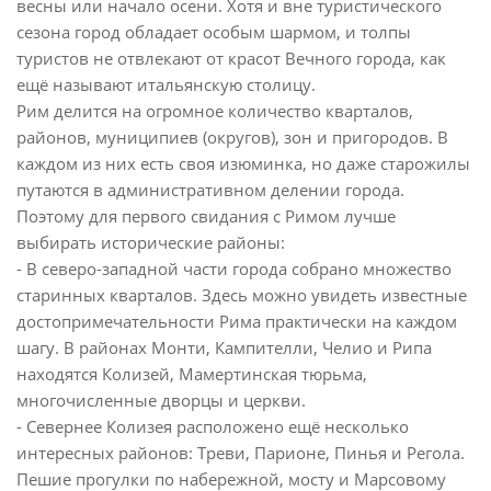
весны или начало осени. Хотя и вне туристического
сезона город обладает особым шармом, и толпы
туристов не отвлекают от красот Вечного города, как
ещё называют итальянскую столицу.
Рим делится на огромное количество кварталов,
районов, муниципиев (округов), зон и пригородов. В
каждом из них есть своя изюминка, но даже старожилы
путаются в административном делении города.
Поэтому для первого свидания с Римом лучше
выбирать исторические районы:
- В северо-западной части города собрано множество
старинных кварталов. Здесь можно увидеть известные
достопримечательности Рима практически на каждом
шагу. В районах Монти, Кампителли, Челио и Рипа
находятся Колизей, Мамертинская тюрьма,
многочисленные дворцы и церкви.
- Севернее Колизея расположено ещё несколько
интересных районов: Треви, Парионе, Пинья и Регола.
Пешие прогулки по набережной, мосту и Марсовому