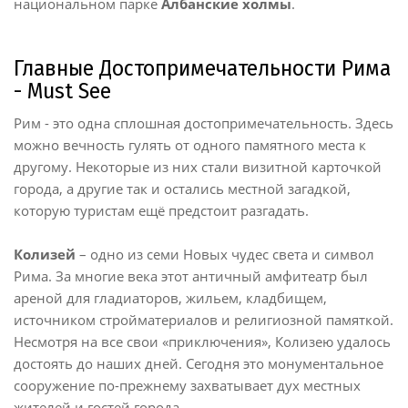
национальном парке
Албанские холмы
.
Главные Достопримечательности Рима
- Must See
Рим - это одна сплошная достопримечательность. Здесь
можно вечность гулять от одного памятного места к
другому. Некоторые из них стали визитной карточкой
города, а другие так и остались местной загадкой,
которую туристам ещё предстоит разгадать.
Колизей
– одно из семи Новых чудес света и символ
Рима. За многие века этот античный амфитеатр был
ареной для гладиаторов, жильем, кладбищем,
источником стройматериалов и религиозной памяткой.
Несмотря на все свои «приключения», Колизею удалось
достоять до наших дней. Сегодня это монументальное
сооружение по-прежнему захватывает дух местных
жителей и гостей города.