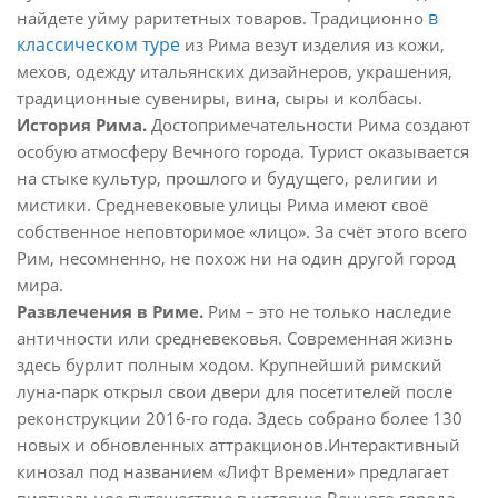
в
найдете уйму раритетных товаров. Традиционно
классическом туре
из Рима везут изделия из кожи,
мехов, одежду итальянских дизайнеров, украшения,
традиционные сувениры, вина, сыры и колбасы.
История Рима.
Достопримечательности Рима создают
особую атмосферу Вечного города. Турист оказывается
на стыке культур, прошлого и будущего, религии и
мистики. Средневековые улицы Рима имеют своё
собственное неповторимое «лицо». За счёт этого всего
Рим, несомненно, не похож ни на один другой город
мира.
Развлечения в Риме.
Рим – это не только наследие
античности или средневековья. Современная жизнь
здесь бурлит полным ходом. Крупнейший римский
луна-парк открыл свои двери для посетителей после
реконструкции 2016-го года. Здесь собрано более 130
новых и обновленных аттракционов.Интерактивный
кинозал под названием «Лифт Времени» предлагает
виртуальное путешествие в историю Вечного города.