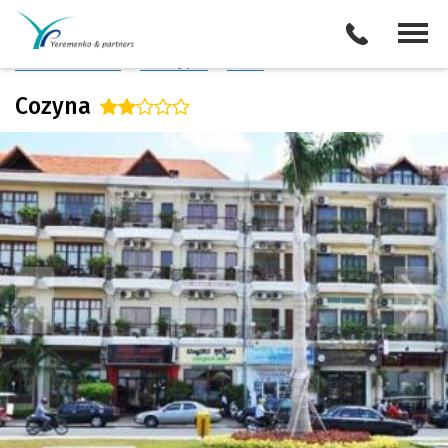
Камбоджа
/
Пномпень
Описание отеля
Поиск отелей
Все туры
Виза
Cozyna