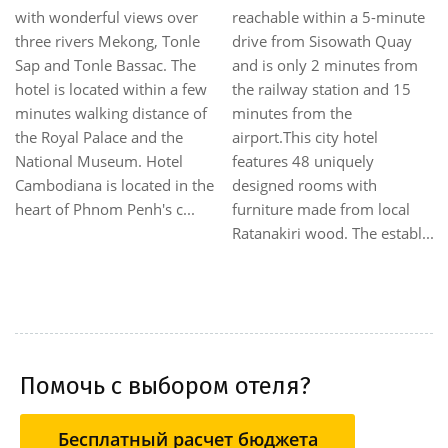
From the hotel, guests can
This charming and family-
enjoy easy access to all that
friendly hotel is located in
the lively city has to offer.
the heart of the vibrant and
This modern hotel is in the
most touristic area of the city
vicinity of popular city
on street no. 174 with the
attractions such as Wat
best possible views of the
Ounalom, National Museum,
city and river. Phnom Penh
Samdech Sothearos. The
International Airport is some
facilities and services
10 km from the hotel and
provided by the hotel ensure
guests will find restaurants
a pleasant stay for guests.
and shops in the ...
Thi...
Помочь с выбором отеля?
Бесплатный расчет бюджета