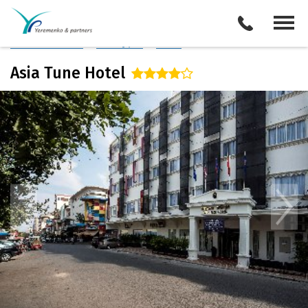
Камбоджа
/
Пномпень
Описание отеля
Поиск отелей
Все туры
Виза
Asia Tune Hotel