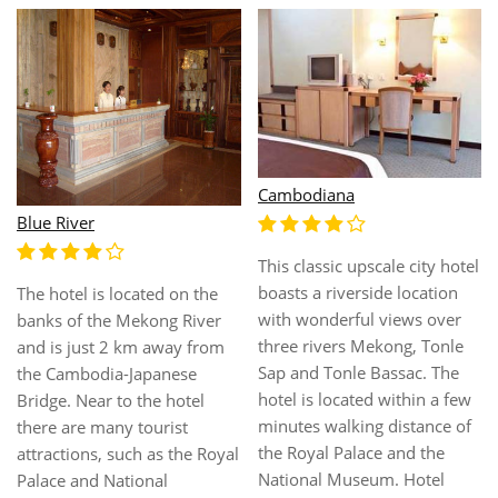
Cara
Channsoda Hotel
The hotel is located in the
heart of Phnom Penh. It is
From the hotel, guests can
reachable within a 5-minute
enjoy easy access to all that
drive from Sisowath Quay
the lively city has to offer.
and is only 2 minutes from
This modern hotel is in the
the railway station and 15
vicinity of popular city
minutes from the
attractions such as Wat
airport.This city hotel
Ounalom, National Museum,
features 48 uniquely
Samdech Sothearos. The