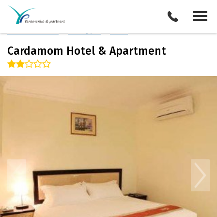
Камбоджа
/
Пномпень
Описание отеля
Поиск отелей
Все туры
Виза
Cardamom Hotel & Apartment