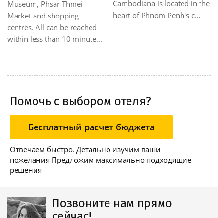
designed rooms with
facilities and services
furniture made from local
provided by the hotel ensure
Ratanakiri wood. The establ...
a pleasant stay for guests.
Thi...
Помочь с выбором отеля?
Бесплатный расчет бюджета
Отвечаем быстро. Детально изучим ваши
пожелания Предложим максимально подходящие
решения
Позвоните нам прямо
сейчас!