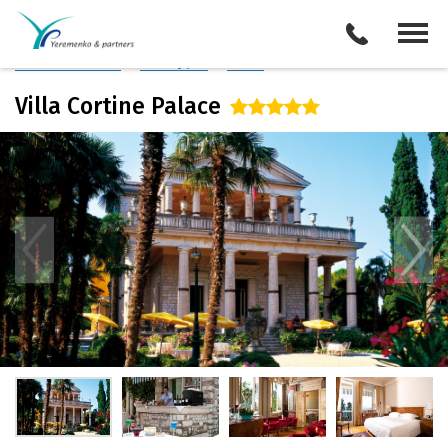
Италия
/
Озеро Гарда
Описание отеля
Поиск отелей
Все туры
Виза
Villa Cortine Palace