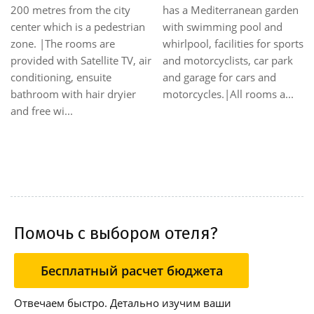
Virgilio. В отеле есть
деревнe Сирмионе. Этот
открытый бассейн. В
отель предлагает теплый,
s
каждом современном и
семейный прием круглый
функционально
год. Гости оказываются
обставленном номере
приятно погруженными в
имеется собственная
абсолютном спокойствии:
ванная комната, сейф,
большой сад на берегу
холодильник и телевизор
озера и живописный
с плоским экраном ...
пейзаж явля...
Помочь с выбором отеля?
Бесплатный расчет бюджета
Отвечаем быстро. Детально изучим ваши