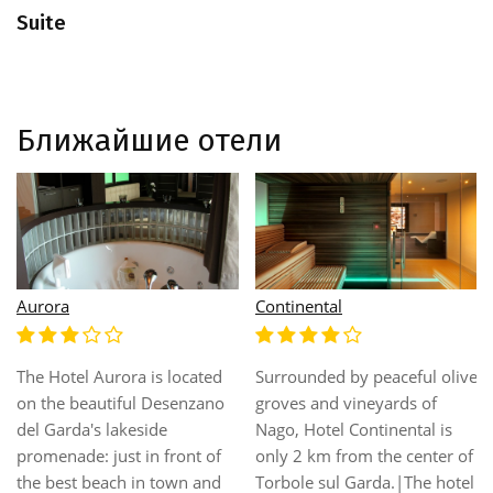
Suite
Ближайшие отели
Fiorella
Fonte Boiola
e
Расположен в тихом
Расположен в сердце
районе города Sirmione, в
Terme di Sirmione, в
400 метрах от озера Гарда
нескольких минутах
и в 5 минутах ходьбы от
ходьбы от замкa Скалигер
SPA-центра Terme Di
и от средневековoй