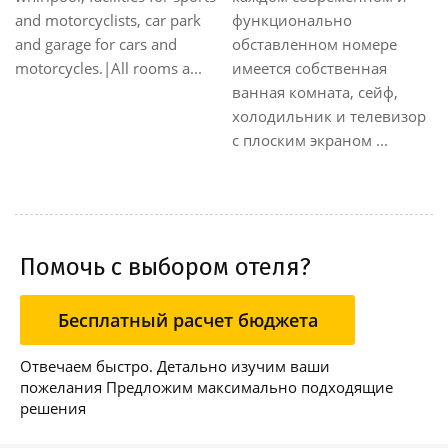
ункционально
год. Гости оказываются
бас
ставленном номере
приятно погруженными в
тер
еется собственная
абсолютном спокойствии:
зон
нная комната, сейф,
большой сад на берегу
ном
лодильник и телевизор
озера и живописный
паст
плоским экраном ...
пейзаж явля...
Помочь с выбором отеля?
Бесплатный расчет бюджета
Отвечаем быстро. Детально изучим ваши
пожелания Предложим максимально подходящие
решения