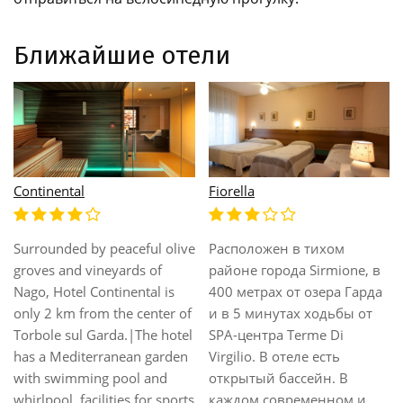
Ближайшие отели
orella
Fonte Boiola
Gard
сположен в тихом
Расположен в сердце
Рас
йоне города Sirmione, в
Terme di Sirmione, в
метр
0 метрах от озера Гарда
нескольких минутах
Stab
в 5 минутах ходьбы от
ходьбы от замкa Скалигер
и в 
A-центра Terme Di
и от средневековoй
цент
rgilio. В отеле есть
деревнe Сирмионе. Этот
замк
крытый бассейн. В
отель предлагает теплый,
оте
ждом современном и
семейный прием круглый
отк