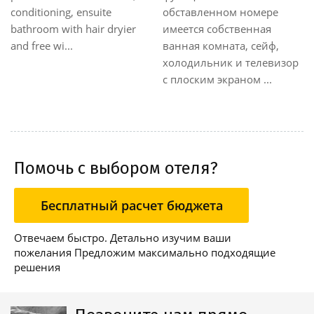
приятно погруженными в
терраса с шезлонгами и
абсолютном спокойствии:
зонтиками. Стильные
большой сад на берегу
номера, оформленные в
озера и живописный
пастельных тонах. В нек...
пейзаж явля...
Помочь с выбором отеля?
Бесплатный расчет бюджета
Отвечаем быстро. Детально изучим ваши
пожелания Предложим максимально подходящие
решения