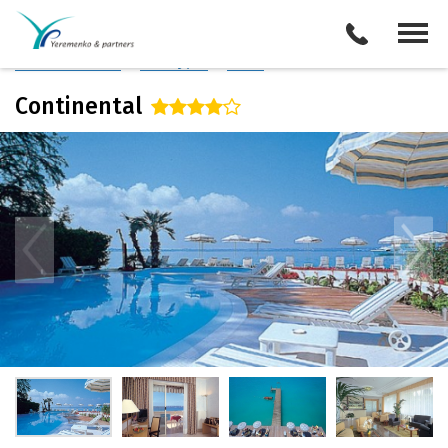
Италия
/
Озеро Гарда
Описание отеля
Поиск отелей
Все туры
Виза
Continental