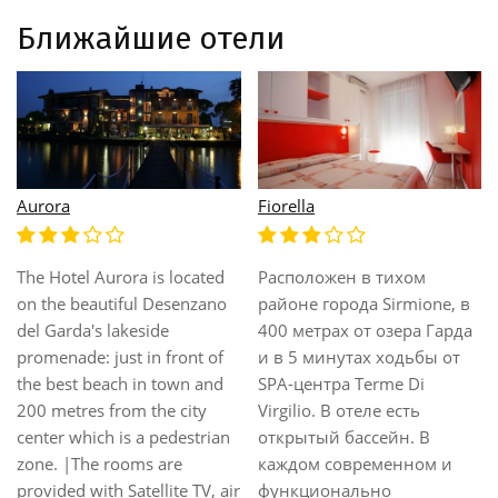
Ближайшие отели
Fonte Boiola
Gardenia
Расположен в сердце
Расположен всего в 500
Terme di Sirmione, в
метрах от SPA-салона
нескольких минутах
Stabilimento Termale Virgilio
ходьбы от замкa Скалигер
и в 3 км от исторического
и от средневековoй
центра города Sirmione и
деревнe Сирмионе. Этот
замка Скалигеров. В саду
отель предлагает теплый,
отеля расположен
семейный прием круглый
открытый плавательный
год. Гости оказываются
бассейн и солнечная