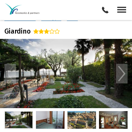
Италия
/
Озеро Гарда
Описание отеля
Поиск отелей
Все туры
Виза
Giardino