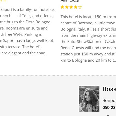
Alla Rocca
Sapori is a family-run hotel set
reen hills of Tole', and offers a
This hotel is located 50 m from
ttle bus to the Fiera Bologna
centre of Bazzano, a little town
tre. Rooms are en suite and
Bologna, Italy. It lies a short di
h free Wi-Fi. Parking is
from the main highway exits a
e Sapori has a large, well-kept
the FuturShowStation of Casale
ith terrace. The hotel's
Reno. Guests will find the neare
s are elegant and the spac...
station just 150 m away and it 
km to Bologna and 20 km to t..
Позв
Вопро
050-23