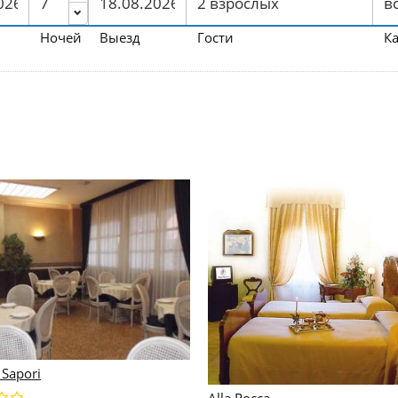
Ночей
Выезд
Гости
К
 Sapori