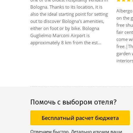
 and leisure
Bologna. Thanks to its location, it is
Albergo 
can easily
also the ideal starting point for setting
on the g
lebrated
out to discover Bologna's amenities,
free shu
une
either on foot or by bike. Bologna
fair cen
s and
Guglielmo Marconi Airport is
come wit
istoric
approximately 8 km from the est...
free.|Th
garden w
interior
Помочь с выбором отеля?
Бесплатный расчет бюджета
Отвечаем быстро. Детально изучим ваши