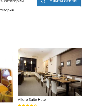
Найти отели
атегория
Alloro Suite Hotel
4 Viale Mas