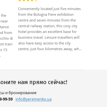
Conveniently located just five minutes
This city ho
from the Bologna Fiere exhibition
 the
the Train S
centre and seven minutes from the
 near
guests will 
central railway station, this cosy city
stance
and places o
hotel provides an excellent base for
nd from
Maggiore a
business travel. Leisure travellers will
cchio di
Guglielmo M
also have easy access to the city
st train
approximat
centre, just four kilometres away, wh...
is 15
hotel.||The
.
lobby is cha
оните нам прямо сейчас!
сы и бронирование
9-99-59
info@yeremenko.ua