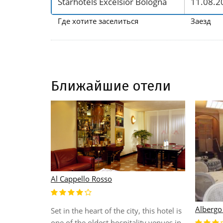
Где хотите заселиться
Заезд
Ближайшие отели
Al Cappello Rosso
Albergo
 from the
Set in the heart of the city, this hotel is
active hotel
one of the oldest hospitality venues in