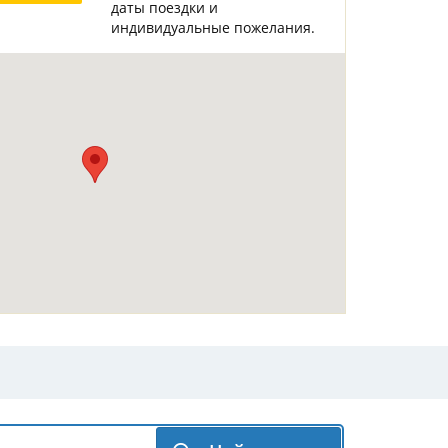
даты поездки и
Горнолыжные Курорты
Мадонна ди Кампильо
индивидуальные пожелания.