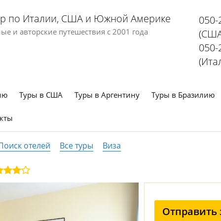
р по Италии, США и Южной Америке
050-
е и авторские путешествия с 2001 года
(США
050-
(Ита
ию
Туры в США
Туры в Аргентину
Туры в Бразилию
кты
Поиск отелей
Все туры
Виза
Отправить 