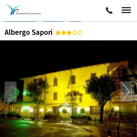
Италия
/
Болонья
Описание отеля
Поиск отелей
Все туры
Виза
Albergo Sapori