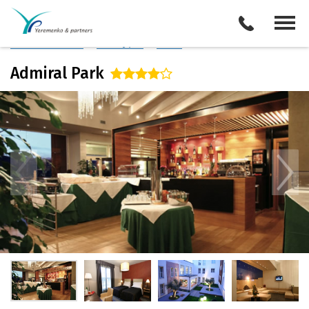
Италия
/
Болонья
Описание отеля
Поиск отелей
Все туры
Виза
Admiral Park