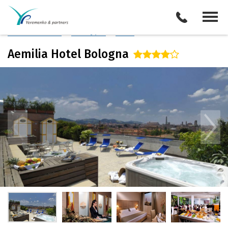
Италия
/
Болонья
Описание отеля
Поиск отелей
Все туры
Виза
Aemilia Hotel Bologna