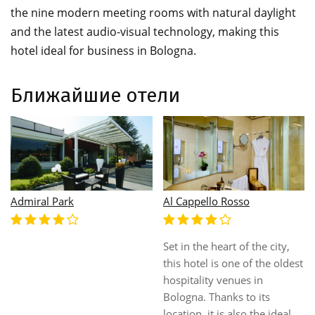
the nine modern meeting rooms with natural daylight
and the latest audio-visual technology, making this
hotel ideal for business in Bologna.
Ближайшие отели
Albergo Sapori
e city,
Alla Rocca
he oldest
Albergo Sapori is a family-
n
This hotel is located 5
run hotel set on the green
ts
from the centre of Baz
hills of Tole', and offers a
e ideal