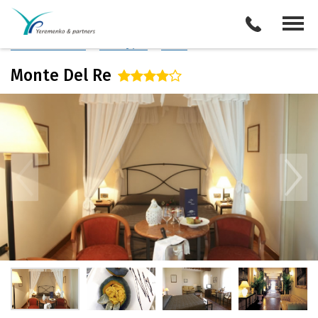
Италия
/
Болонья
Описание отеля
Поиск отелей
Все туры
Виза
Monte Del Re