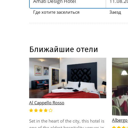
Где хотите заселиться
Заезд
Ближайшие отели
Al Cappello Rosso
Albergo
 from the
Set in the heart of the city, this hotel is
active hotel
one of the oldest hospitality venues in