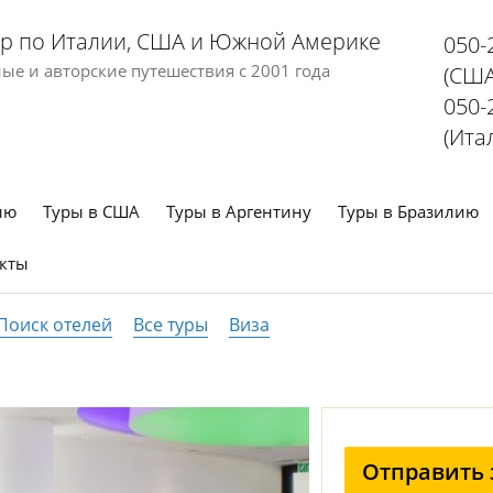
р по Италии, США и Южной Америке
050-
е и авторские путешествия с 2001 года
(США
050-
(Ита
ию
Туры в США
Туры в Аргентину
Туры в Бразилию
кты
Поиск отелей
Все туры
Виза
Отправить 