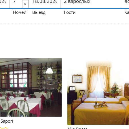
Ночей
Выезд
Гости
К
 Sapori