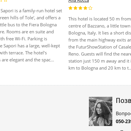
Alla Rocca
Sapori is a family-run hotel set
reen hills of Tole', and offers a
This hotel is located 50 m from
ttle bus to the Fiera Bologna
centre of Bazzano, a little town
tre. Rooms are en suite and
Bologna, Italy. It lies a short di
h free Wi-Fi. Parking is
from the main highway exits a
e Sapori has a large, well-kept
the FuturShowStation of Casale
ith terrace. The hotel's
Reno. Guests will find the neare
s are elegant and the spac...
station just 150 m away and it 
km to Bologna and 20 km to t..
Позв
Вопро
050-23