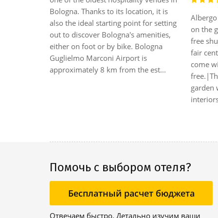
 and leisure
Bologna. Thanks to its location, it is
Albergo 
can easily
also the ideal starting point for setting
on the g
lebrated
out to discover Bologna's amenities,
free shu
une
either on foot or by bike. Bologna
fair cen
s and
Guglielmo Marconi Airport is
come wit
istoric
approximately 8 km from the est...
free.|Th
garden w
interior
Помочь с выбором отеля?
Бесплатный расчет бюджета
Отвечаем быстро. Детально изучим ваши