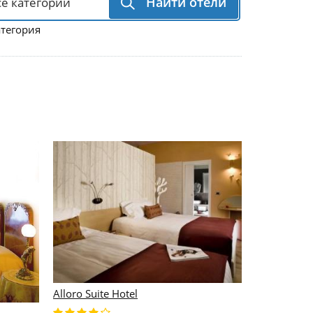
Найти отели
атегория
Alloro Suite Hotel
4 Viale Mas