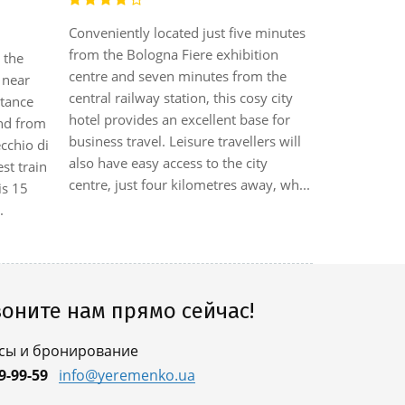
Conveniently located just five minutes
This city ho
from the Bologna Fiere exhibition
 the
the Train S
centre and seven minutes from the
 near
guests will 
central railway station, this cosy city
stance
and places o
hotel provides an excellent base for
nd from
Maggiore a
business travel. Leisure travellers will
cchio di
Guglielmo M
also have easy access to the city
st train
approximat
centre, just four kilometres away, wh...
is 15
hotel.||The
.
lobby is cha
оните нам прямо сейчас!
сы и бронирование
9-99-59
info@yeremenko.ua