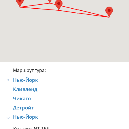
Маршрут тура:
Нью-Йорк
Кливленд
Чикаго
Детройт
Нью-Йорк
Код тура NT-156