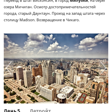
Переезд в штат Висконсин, в город
Милуоки
, на берег
озера Мичиган. Осмотр достопримечательностей
города, старый Даунтаун. Проезд на запад штата через
столицу Madison. Возвращение в Чикаго.
День 5
Детройт