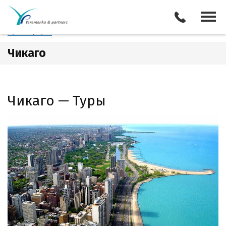
США
Чикаго
Отели
Все туры
Экскурсии
Трансферы
Чикаго
Чикаго — Туры