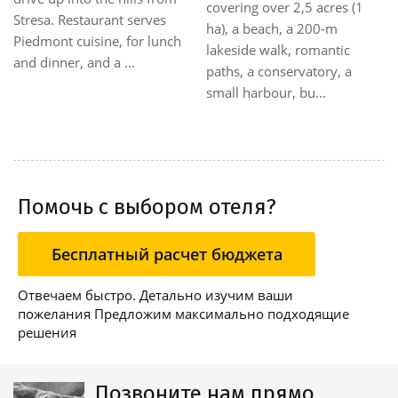
completely renovated in
новые и современные,
1976. All its rooms are in
изящно меблированы в
keeping with the general
традиционном стиле,
decor of the
имеют мини-кухню и
accommodation. They are
балкон. Из некоторых
provided with rad...
открывается панорам...
Помочь с выбором отеля?
Бесплатный расчет бюджета
Отвечаем быстро. Детально изучим ваши
пожелания Предложим максимально подходящие
решения
Позвоните нам прямо