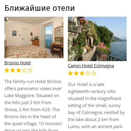
Ближайшие отели
Carl & Do
Апартаменты
Camin Hotel Luino
Фешенебельные
апартаменты
Camin Hotel Luino**** is a
замечательно
lovely villa in liberty style
расположены. До центра
(high frescoed ceilings,
курортного городка Baveno
stained glass leaded
всего 500 метров, а
windows) across from Lake
побережье озера всего в
Maggiore facing the
нескольких минутах
promenade. It was
ходьбы. Все апартаменты