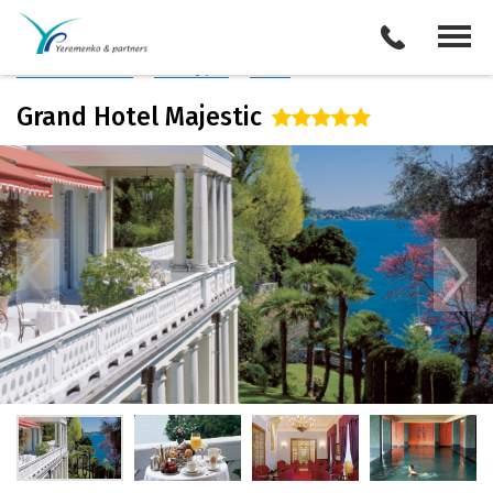
Италия
/
Озеро Маджоре
Описание отеля
Поиск отелей
Все туры
Виза
Grand Hotel Majestic