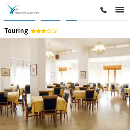
Италия
/
Анкона
Описание отеля
Поиск отелей
Все туры
Виза
Touring