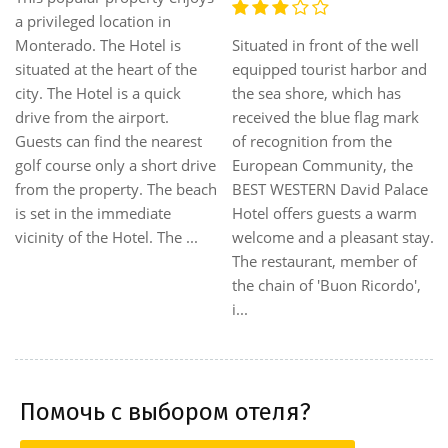
hotels in Senigallia, this hotel
consists of 4 rooms. The
welcomes guests for an
property is made up of . Set
enjoyable beach holiday. The
in the heart of the city, the
hotel is a modern hotel with
Hotel offers easy access to all
all the amenities for a
the city has to offer. The
relaxing and enjoyable beach
Hotel is close to the city's
holiday or for business
main train and bus stations.
travelers with comfortable
The Hotel is within a few
and well equipped rooms, all
minutes' drive f...
with balconies and roofto...
Помочь с выбором отеля?