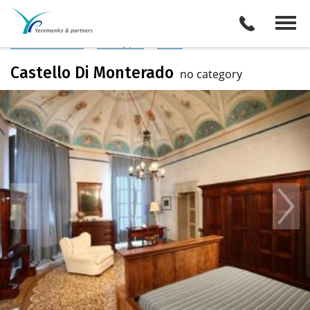
Италия
/
Анкона
Описание отеля
Поиск отелей
Все туры
Виза
Castello Di Monterado
no category