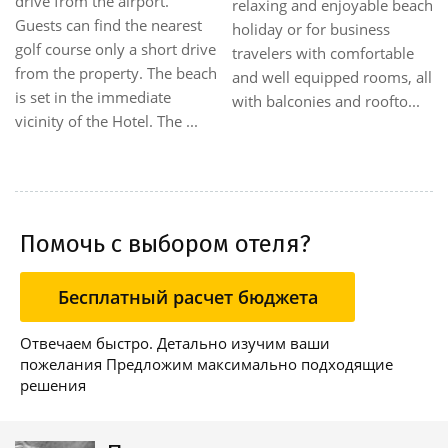
the city has to offer. The
the hotel, which has it's own
Hotel is close to the city's
restaurant. Room Facilities
main train and bus stations.
Castello Di Monterado. All
The Hotel is within a few
rooms have a hairdryer.
minutes' drive f...
There is a no smoking policy
...
Помочь с выбором отеля?
Бесплатный расчет бюджета
Отвечаем быстро. Детально изучим ваши
пожелания Предложим максимально подходящие
решения