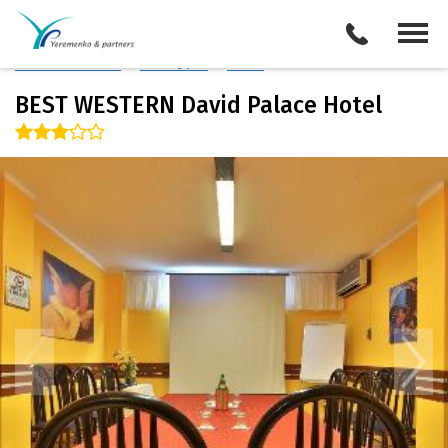
Италия
/
Анкона
Описание отеля
Поиск отелей
Все туры
Виза
BEST WESTERN David Palace Hotel