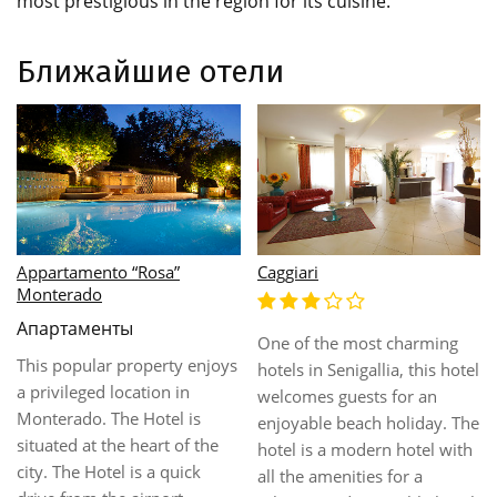
most prestigious in the region for its cuisine.
Ближайшие отели
Casale Roverella
Castello Di Monterado
no category
This property is located in
Castello Di Monterado A
Filottrano . The property
warm welcome awaits you at
consists of 4 rooms. The
the small Castello Di
property is made up of . Set
Monterado in Monterado.
in the heart of the city, the
The hotel offers off site car
Hotel offers easy access to all
parking. Dining is available at