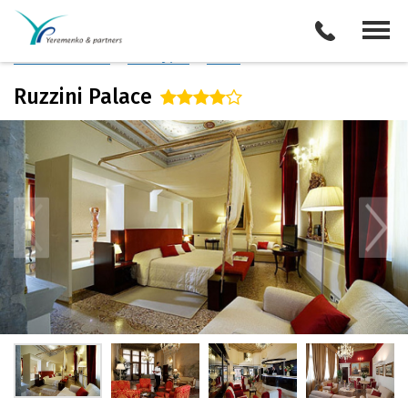
Италия
/
Венеция
Описание отеля
Поиск отелей
Все туры
Виза
Ruzzini Palace