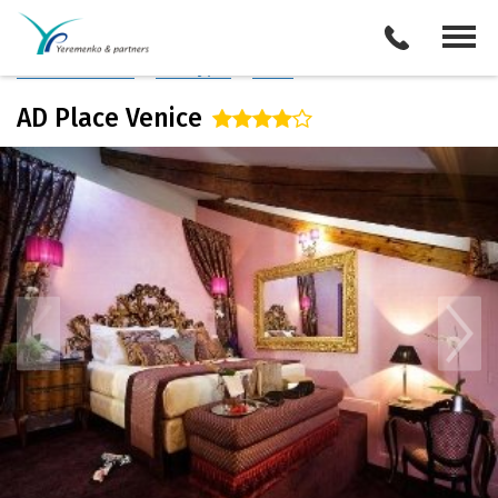
Италия
/
Венеция
Описание отеля
Поиск отелей
Все туры
Виза
AD Place Venice