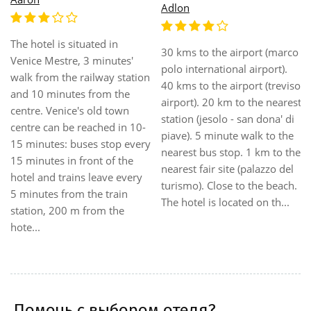
Enjoying an enviable location
Conveniently situated in
in Venice, this wonderful
Venezia , this property is the
hotel offers convenience and
perfect base for both
quality accommodation to
business and holiday travel.
business and leisure
Hotel was built in 2015.
travellers. Set directly on the
There are a total of 33 rooms
renowned Lista di Spagna,
on the premises. The
this 18th-century Venetian
property consists of 21
palace converted into a
double rooms, 4 junior
boutique establishment
suites, 4 suites, 2 disability-
allows travellers ease of
friendly rooms and 2 triple
access t...
rooms. T...
Помочь с выбором отеля?