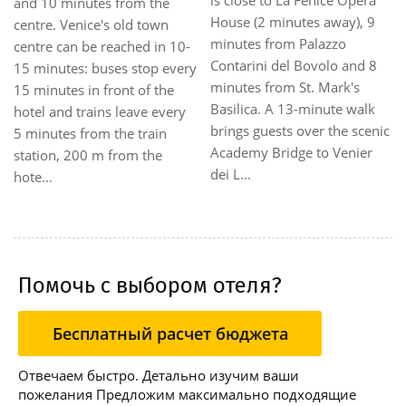
airport). 20 km to the nearest
business and leisure
station (jesolo - san dona' di
travellers. Set directly on the
piave). 5 minute walk to the
renowned Lista di Spagna,
nearest bus stop. 1 km to the
this 18th-century Venetian
nearest fair site (palazzo del
palace converted into a
turismo). Close to the beach.
ic
boutique establishment
The hotel is located on th...
allows travellers ease of
access t...
Помочь с выбором отеля?
Бесплатный расчет бюджета
Отвечаем быстро. Детально изучим ваши
пожелания Предложим максимально подходящие