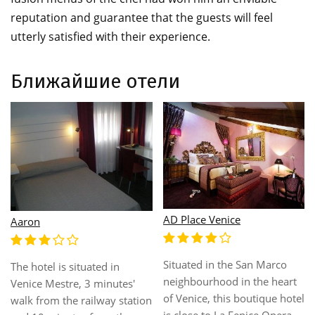
reputation and guarantee that the guests will feel
utterly satisfied with their experience.
Ближайшие отели
Adua Venezia
Adlon
Enjoying an enviable location
30 kms to the airport (marco
t
in Venice, this wonderful
polo international airport).
tel
hotel offers convenience and
40 kms to the airport (treviso
quality accommodation to