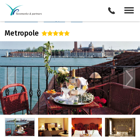
Италия
/
Венеция
Описание отеля
Поиск отелей
Все туры
Виза
Metropole