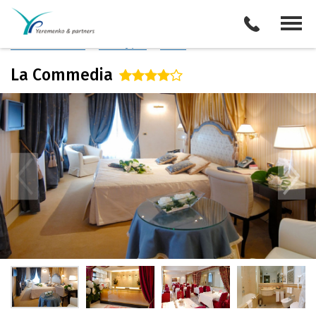
Италия
/
Венеция
Описание отеля
Поиск отелей
Все туры
Виза
La Commedia