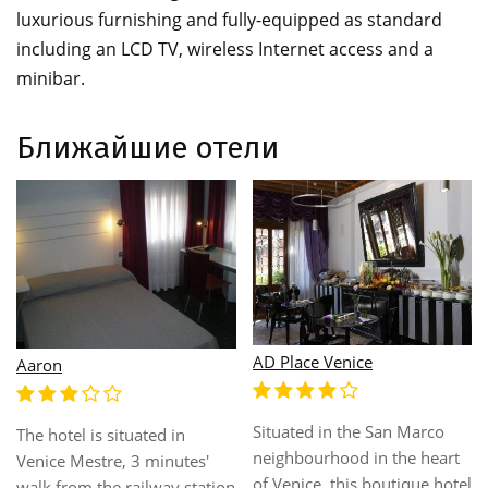
luxurious furnishing and fully-equipped as standard
including an LCD TV, wireless Internet access and a
minibar.
Ближайшие отели
Adua Venezia
Adlon
Enjoying an enviable location
30 kms to the airport (marco
in Venice, this wonderful
polo international airport).
hotel offers convenience and