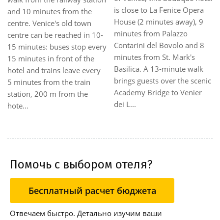
40 kms to the airport (treviso
quality accommodation to
airport). 20 km to the nearest
business and leisure
station (jesolo - san dona' di
travellers. Set directly on the
piave). 5 minute walk to the
renowned Lista di Spagna,
nearest bus stop. 1 km to the
this 18th-century Venetian
nearest fair site (palazzo del
palace converted into a
turismo). Close to the beach.
boutique establishment
The hotel is located on th...
allows travellers ease of
access t...
Помочь с выбором отеля?
Бесплатный расчет бюджета
Отвечаем быстро. Детально изучим ваши