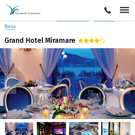
Италия
/
Побережье Лигурии
Описание отеля
Поиск отелей
Все туры
Виза
Grand Hotel Miramare