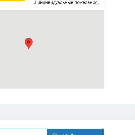
и индивидуальные пожелания.
Горнолыжные Курорты
Мадонна ди Кампильо