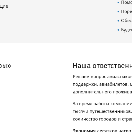
Помо
ящие
Поре
Обес
Буде
ры»
Наша ответствен
Решаем вопрос авиастыков
поддержки, авиабилетов, м
дополнительного проживан
За время работы компании
тысячи путешественников
количество городов и стра
Экономия десятков часов