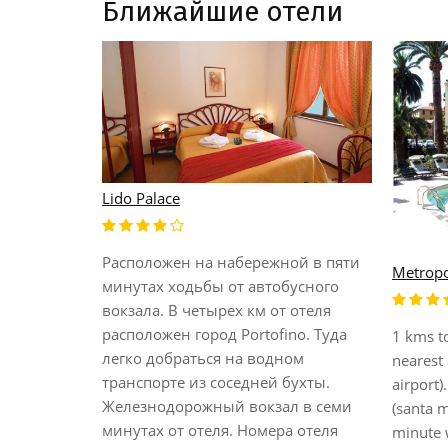
Ближайшие отели
Lido Palace
Расположен на набережной в пяти
Metropo
минутах ходьбы от автобусного
вокзала. В четырех км от отеля
e built at
расположен город Portofino. Туда
1 kms to
the quiet
легко добраться на водном
nearest 
ill at about
транспорте из соседней бухты.
airport)
centre of
Железнодорожный вокзал в семи
(santa m
d only 4
минутах от отеля. Номера отеля
minute w
nderful