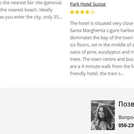
 the nearest fair site (genova).
Park Hotel Suisse
the nearest beach. Ideally
as you enter the city, only 35...
The hotel is situated very close
Santa Margherita Ligure harbo
dominates the bay of the town 
six floors, set in the middle of 
oasis of pine, eucalyptus and 
trees. The town centre and bus
are a 4-minute walk from the f
friendly hotel, the train s...
Позв
Вопро
050-23