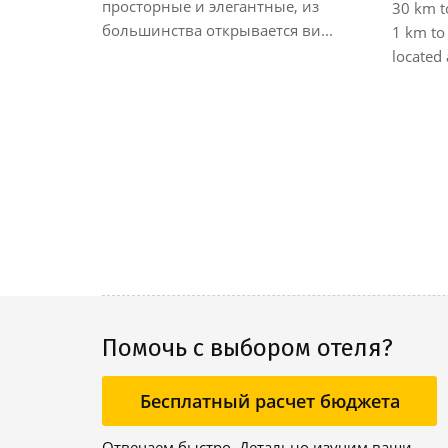
просторные и элегантные, из
30 km to
 over the
большинства открывается ви...
1 km to 
 priv...
located 
Помочь с выбором отеля?
Бесплатный расчет бюджета
Отвечаем быстро. Детально изучим ваши