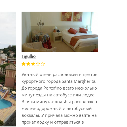
Tigullio
Best Wester
Уютный отель расположен в центре
Расположе
курортного города Santa Margherita.
яхт. Откры
До города Portofino всего несколько
панорамный
минут езды на автобусе или лодке.
порт Santa 
В пяти минутах ходьбы расположен
нескольки
железнодорожный и автобусный
дорожки д
вокзалы. У причала можно взять на
парке Port
прокат лодку и отправиться в
обставлен