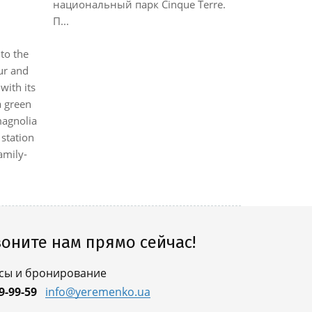
национальный парк Cinque Terre.
Из некотор
П...
море....
 to the
ur and
with its
a green
magnolia
 station
amily-
оните нам прямо сейчас!
сы и бронирование
9-99-59
info@yeremenko.ua