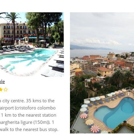
le
 city centre. 35 kms to the
airport (cristoforo colombo
. 1 km to the nearest station
argherita ligure (150m)). 1
alk to the nearest bus stop.