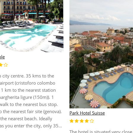
le
 city centre. 35 kms to the
airport (cristoforo colombo
. 1 km to the nearest station
argherita ligure (150m)). 1
alk to the nearest bus stop.
 the nearest fair site (genova).
Park Hotel Suisse
the nearest beach. Ideally
as you enter the city, only 35...
The hotel is situated very close