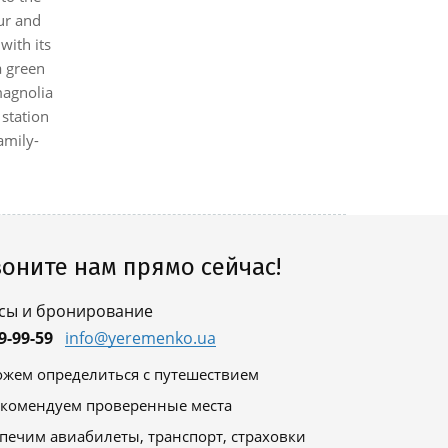
ur and
with its
a green
magnolia
 station
amily-
оните нам прямо сейчас!
сы и бронирование
9-99-59
info@yeremenko.ua
жем определиться с путешествием
комендуем проверенные места
печим авиабилеты, транспорт, страховки