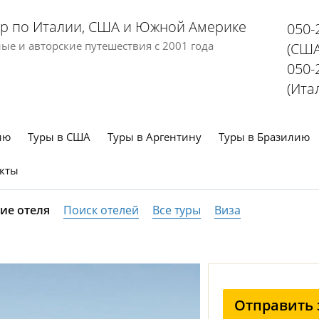
р по Италии, США и Южной Америке
050-
е и авторские путешествия с 2001 года
(США
050-
(Ита
ию
Туры в США
Туры в Аргентину
Туры в Бразилию
кты
ие отеля
Поиск отелей
Все туры
Виза
Отправить 