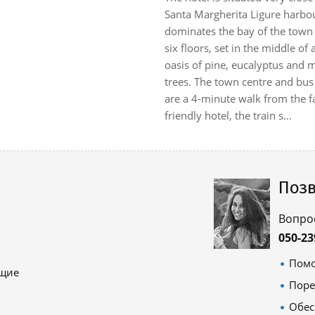
Santa Margherita Ligure harbo
dominates the bay of the town 
six floors, set in the middle of 
oasis of pine, eucalyptus and 
trees. The town centre and bus
are a 4-minute walk from the f
friendly hotel, the train s...
Позв
Вопро
050-23
Помо
ящие
Поре
Обес