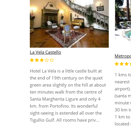
La Vela Castello
ка, которая
Metropo
ей
.
Hotel La Vela is a little castle built at
nta Maria
1 kms to
the end of 19th century on the quiet
ма на
nearest 
green area slightly on the hill at about
езлонгами
airport)
ten minutes walk from the centre of
морской
(santa m
Santa Margherita Ligure and only 4
ара. Также
minute w
km. from Portofino. Its wonderful
ецкой баней
30 km to
sight-seeing is extended all over the
1 km to 
Tigullio Gulf. All rooms have priv...
located 