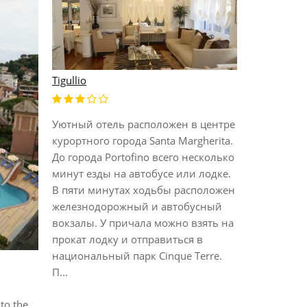
Tigullio
Best Wester
Уютный отель расположен в центре
Расположе
курортного города Santa Margherita.
яхт. Откры
До города Portofino всего несколько
панорамный
минут езды на автобусе или лодке.
порт Santa 
В пяти минутах ходьбы расположен
нескольки
железнодорожный и автобусный
дорожки д
вокзалы. У причала можно взять на
парке Port
прокат лодку и отправиться в
обставлен
национальный парк Cinque Terre.
Из некотор
П...
море....
 to the