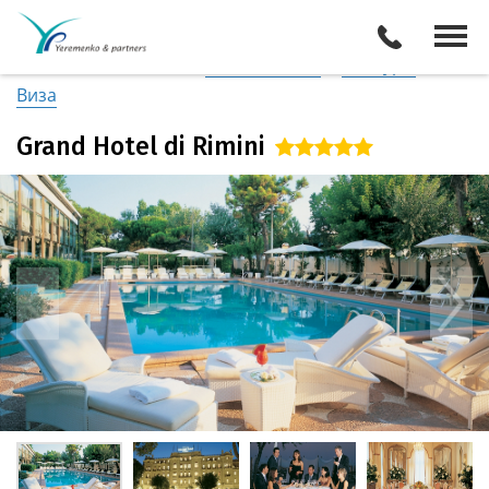
Италия
/
Побережье Адриатики
Описание отеля
Поиск отелей
Все туры
Виза
Grand Hotel di Rimini