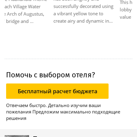
This hotel has has small
successfully decorated using
lobby This hotel is a great
a vibrant yellow tone to
value for money
create airy and dynamic in...
Помочь с выбором отеля?
Бесплатный расчет бюджета
Отвечаем быстро. Детально изучим ваши
пожелания Предложим максимально подходящие
решения