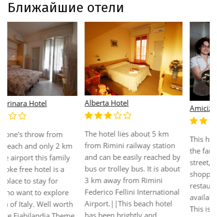
Ближайшие отели
Alberta Hotel
Amicizia
The hotel lies about 5 km
This hotel is very central in
from Rimini railway station
the famous Regina Elena
and can be easily reached by
street, in the heart of the
bus or trolley bus. It is about
shopping center and
3 km away from Rimini
restaurants Breakfast is
Federico Fellini International
available at this property
Airport.||This beach hotel
This is a modern building
has been brightly and