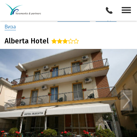
Италия
/
Побережье Адриатики
Описание отеля
Поиск отелей
Все туры
Виза
Alberta Hotel