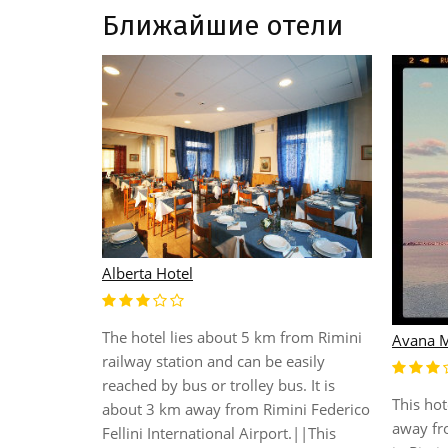
Ближайшие отели
Alberta Hotel
The hotel lies about 5 km from Rimini
Rimini beach
Avana M
railway station and can be easily
ort this
reached by bus or trolley bus. It is
l is a
This hot
about 3 km away from Rimini Federico
hose who
away fr
Fellini International Airport.||This
 Italy. Well