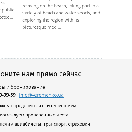
ura
Airport is 2
relaxing on the beach, taking part in a
 public
charming pr
variety of beach and water sports, and
cted...
of different 
exploring the region with its
picturesque medi...
оните нам прямо сейчас!
сы и бронирование
9-99-59
info@yeremenko.ua
жем определиться с путешествием
комендуем проверенные места
печим авиабилеты, транспорт, страховки