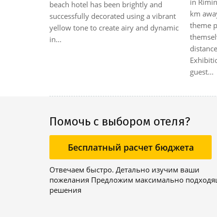
in Rimin
beach hotel has been brightly and
ia Theme
km away 
successfully decorated using a vibrant
ark, the
theme pa
yellow tone to create airy and dynamic
 bridge and
themselv
in...
distance
Exhibiti
guest...
Помочь с выбором отеля?
Бесплатный расчет бюджета
Отвечаем быстро. Детально изучим ваши
пожелания Предложим максимально подход
решения