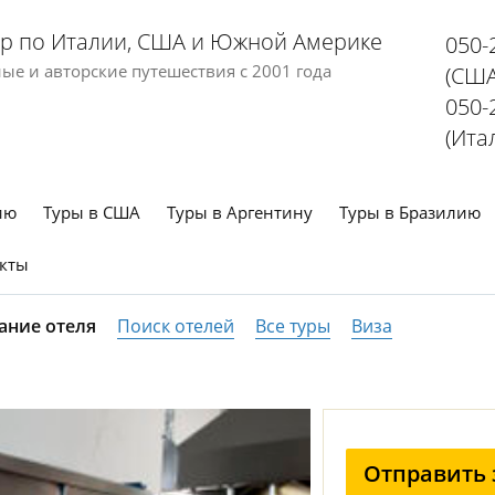
р по Италии, США и Южной Америке
050-
е и авторские путешествия с 2001 года
(США
050-
(Ита
ию
Туры в США
Туры в Аргентину
Туры в Бразилию
кты
ание отеля
Поиск отелей
Все туры
Виза
Отправить 