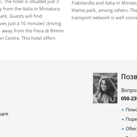
i. The hotel is situated just 3
Fiabilandia and Italia in Miniat
from the Italia in Miniatura
theme park, among others. The
rk. Guests will find
transport network is well conne
es just a 10 minutes' driving
 away from the Fiera di Rimini
on Centre. This hotel offers
Позв
Вопро
050-23
Помо
ящие
Поре
Обес