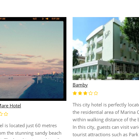
Bamby
This city hotel is perfectly locat
are Hotel
the residential area of Marina 
within walking distance of the 
el is located just 60 metres
In this city, guests can visit var
om the stunning sandy beach
tourist attractions such as Park