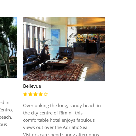
Accademia 
Bellevue
ed in
Located in R
Overlooking the long, sandy beach in
Centro,
Romagna regi
the city centre of Rimini, this
beach.
friendly est
comfortable hotel enjoys fabulous
ious
to the beach
views out over the Adriatic Sea.
2 kilometre
Visitors can spend sunny afternoons