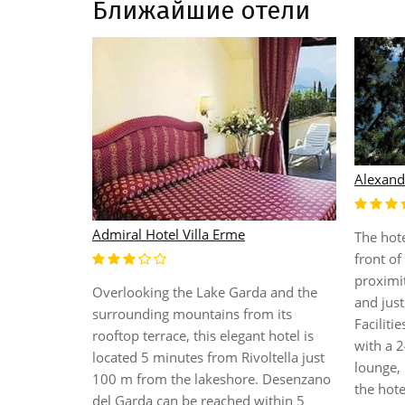
Ближайшие отели
Alexand
lf
Admiral Hotel Villa Erme
The hote
front of
proximit
near the
Overlooking the Lake Garda and the
and jus
otel, which
surrounding mountains from its
Faciliti
ther with 3
rooftop terrace, this elegant hotel is
with a 2
great
located 5 minutes from Rivoltella just
lounge, 
ractice a
100 m from the lakeshore. Desenzano
the hote
ing golf.
del Garda can be reached within 5