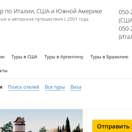
р по Италии, США и Южной Америке
050-
е и авторские путешествия с 2001 года
(США
050-
(Ита
ию
Туры в США
Туры в Аргентину
Туры в Бразилию
кты
я
Поиск отелей
Все туры
Виза
Отправить 