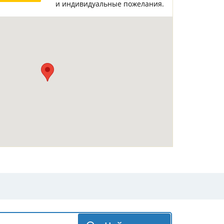
и индивидуальные пожелания.
Горнолыжные Курорты
Мадонна ди Кампильо