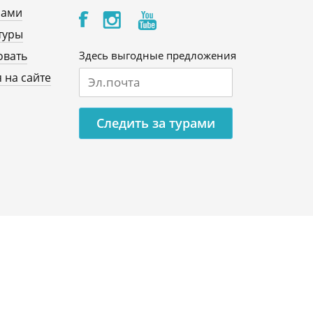
нами
туры
овать
Здесь выгодные предложения
 на сайте
Следить за турами