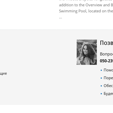
addition to the Overview and B
Swimming Pool, located on the
...
Позв
Вопро
050-23
Помо
ящие
Поре
Обес
Буде