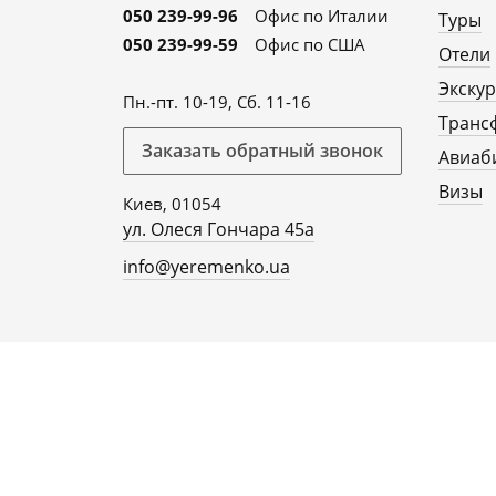
050 239-99-96
Офис по Италии
Туры
050 239-99-59
Офис по США
Отели
Экску
Пн.-пт. 10-19, Сб. 11-16
Транс
Заказать обратный звонок
Авиаб
Визы
Киев, 01054
ул. Олеся Гончара 45а
info@yeremenko.ua