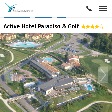
Италия
/
Озеро Гарда
Описание отеля
Поиск отелей
Все туры
Виза
Active Hotel Paradiso & Golf