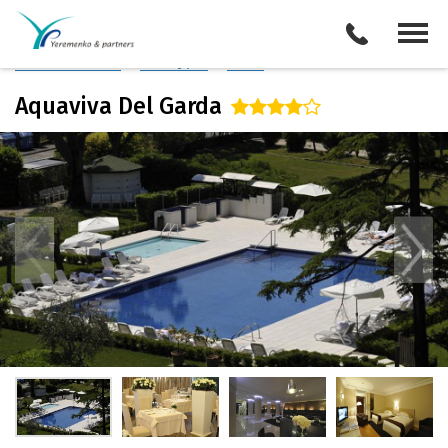
Италия
/
Озеро Гарда
Описание отеля
Поиск отелей
Все туры
Виза
Aquaviva Del Garda