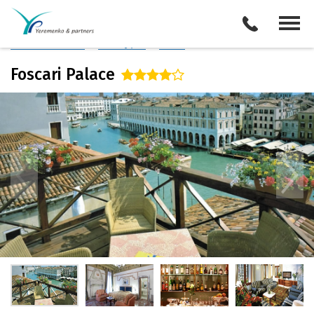
Италия
/
Венеция
Описание отеля
Поиск отелей
Все туры
Виза
Foscari Palace