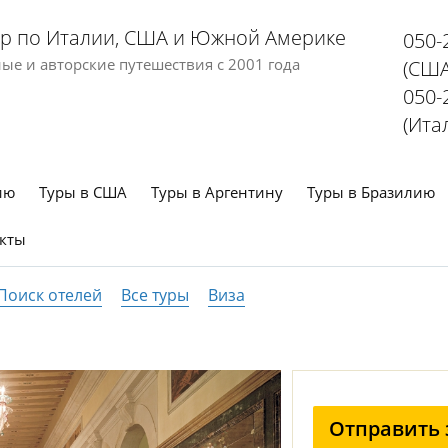
р по Италии, США и Южной Америке
050-
е и авторские путешествия с 2001 года
(США
050-
(Ита
ию
Туры в США
Туры в Аргентину
Туры в Бразилию
кты
Поиск отелей
Все туры
Виза
Отправить 