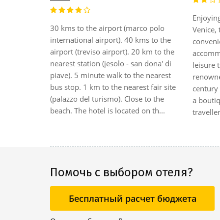
Enjoying
30 kms to the airport (marco polo
 of Venice,
Venice, 
international airport). 40 kms to the
 to La Fenice
conveni
airport (treviso airport). 20 km to the
ay), 9
accommo
nearest station (jesolo - san dona' di
rini del
leisure 
piave). 5 minute walk to the nearest
 St. Mark's
renowned
bus stop. 1 km to the nearest fair site
brings
century
(palazzo del turismo). Close to the
ademy Bridge
a bouti
beach. The hotel is located on th...
traveller
Помочь с выбором отеля?
Бесплатный расчет бюджета