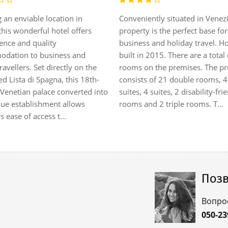
 an enviable location in
Conveniently situated in Venezia
this wonderful hotel offers
property is the perfect base fo
ence and quality
business and holiday travel. H
dation to business and
built in 2015. There are a total
travellers. Set directly on the
rooms on the premises. The pr
 Lista di Spagna, this 18th-
consists of 21 double rooms, 4
 Venetian palace converted into
suites, 4 suites, 2 disability-fri
que establishment allows
rooms and 2 triple rooms. T...
s ease of access t...
Позв
Вопро
050-23