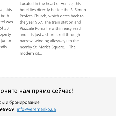
Located in the heart of Venice, this
 , this
hotel lies directly beside the S. Simon
A casa mia.
r both
Profeta Church, which dates back to
Venetian ho
otel was
the year 967. The train station and
century, res
 of 33
Piazzale Roma lie within easy reach
2012. Locat
operty
and it is just a short stroll through
minute walk
 junior
narrow, winding alleyways to the
and less th
endly
nearby St. Mark's Square.||The
Arsenale an
modern cit...
bus stops. S
3 km ...
оните нам прямо сейчас!
сы и бронирование
9-99-59
info@yeremenko.ua