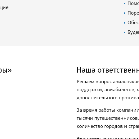
Помо
ящие
Поре
Обес
Буде
ры»
Наша ответствен
Решаем вопрос авиастыков
поддержки, авиабилетов, м
дополнительного проживан
За время работы компании
тысячи путешественников
количество городов и стра
Экономия десятков часов