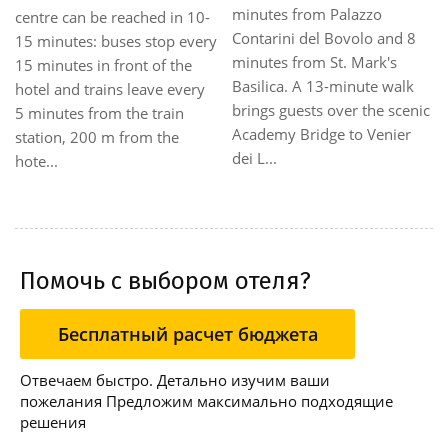
station (jesolo - san dona' di
travellers. Set directly o
piave). 5 minute walk to the
and 8
renowned Lista di Spag
nearest bus stop. 1 km to the
's
this 18th-century Venet
nearest fair site (palazzo del
 walk
palace converted into a
turismo). Close to the beach.
 scenic
boutique establishment
The hotel is located on th...
nier
allows travellers ease of
access t...
Помочь с выбором отеля?
Бесплатный расчет бюджета
Отвечаем быстро. Детально изучим ваши
пожелания Предложим максимально подходящие
решения