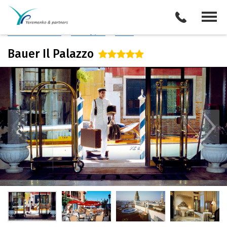
Италия
/
Венеция
Описание отеля
Поиск отелей
Все туры
Виза
Bauer Il Palazzo