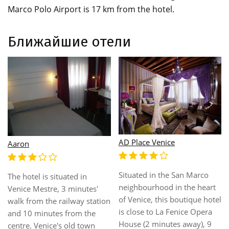
Marco Polo Airport is 17 km from the hotel.
Ближайшие отели
Adua Venezia
Adlon
arco
Enjoying an enviable lo
30 kms to the airport (marco
 heart
in Venice, this wonderfu
polo international airport).
ue hotel
hotel offers convenienc
40 kms to the airport (treviso
Opera
quality accommodation 
airport). 20 km to the nearest
y), 9
business and leisure