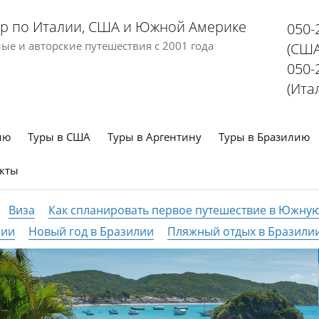
р по Италии, США и Южной Америке
050-
е и авторские путешествия с 2001 года
(США
050-
(Ита
ию
Туры в США
Туры в Аргентину
Туры в Бразилию
кты
Виза
Как спланировать первое путешествие в Южну
лии
Новый год в Бразилии
Пляжный отдых в Бразили