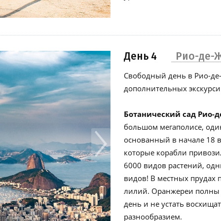
День 4
Рио-де-
Cвободный день в Рио-де-
дополнительных экскурсий
Ботанический сад Рио-
большом мегаполисе, один
основанный в начале 18 в
которые корабли привозил
6000 видов растений, одн
видов! В местных прудах 
лилий. Оранжереи полны 
день и не устать восхища
разнообразием.