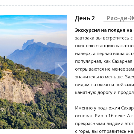
День 2
Рио-де-
Экскурсия на полдня на
завтрака вы встретитесь 
нижнюю станцию канатной
наверх, а первая ваша ост
популярная, как Сахарная
открываются не менее зам
значительно меньше. Здес
видом на океан и пейзажи 
канатную дорогу и продол
Именно у подножия Сахарн
основан Рио в 16 веке. А
прекрасными видами этог
с горы, вы отправитесь на