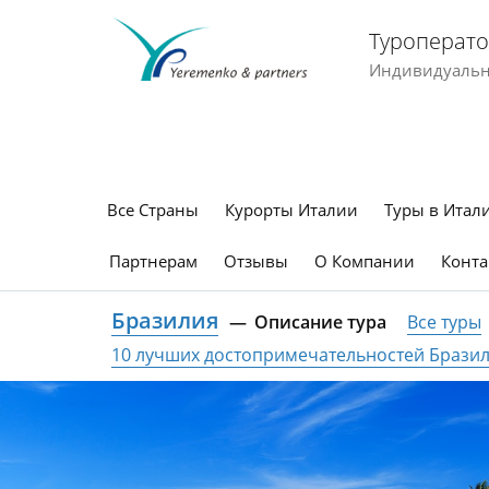
Туроперато
Индивидуальны
Все Страны
Курорты Италии
Туры в Итал
Партнерам
Отзывы
О Компании
Конта
Бразилия
Описание тура
Все туры
10 лучших достопримечательностей Брази