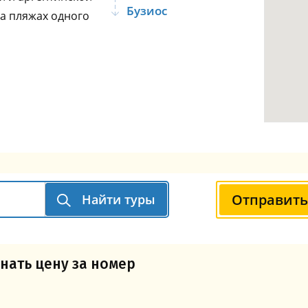
Бузиос
на пляжах одного
Отправить
Найти туры
нать цену за номер