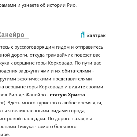
амами и узнаете об истории Рио.
Жанейро
Завтрак
итесь с русскоговорящим гидом и отправитесь
ой дороги, откуда трамвайчик повезет вас
жука к вершине горы Корковадо. По пути вас
юдения за джунглями и их обитателями -
другими экзотическими представителями
 на вершине горы Корковадо и видите своими
вол Рио-де-Жанейро -
статую Христа
tor). Здесь много туристов в любое время дня,
даться великолепными видами города,
мотровой площадки. По дороге назад вы
ропами Тижука - самого большого
мире.