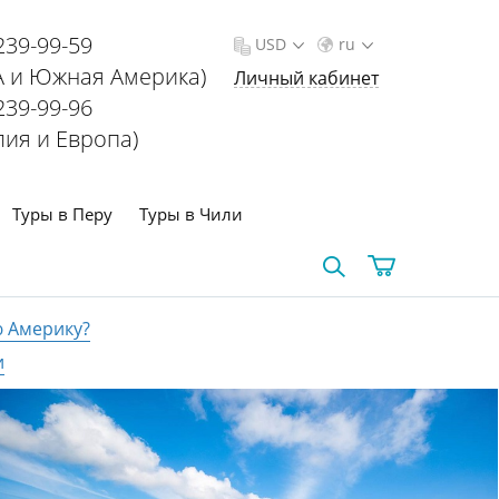
239-99-59
USD
ru
 и Южная Америка)
Личный кабинет
239-99-96
лия и Европа)
Туры в Перу
Туры в Чили
ю Америку?
и