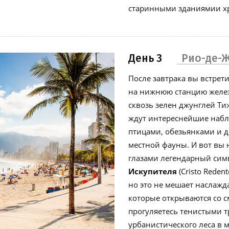
старинными зданиямии хр
День 3
Рио-де-
После завтрака вы встрет
на нижнюю станцию железн
сквозь зелен джунглей Ти
ждут интереснейшие набл
птицами, обезьянками и 
местной фауны. И вот вы
глазами легендарный сим
Искупителя
(Cristo Reden
но это не мешает наслаж
которые открываются со с
прогуляетесь тенистыми т
урбанистического леса в 