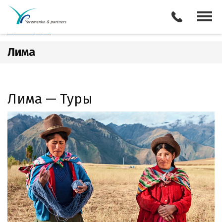
Перу
Лима
Отели
Все туры
Экскурсии
Трансферы
Лима
Лима — Туры