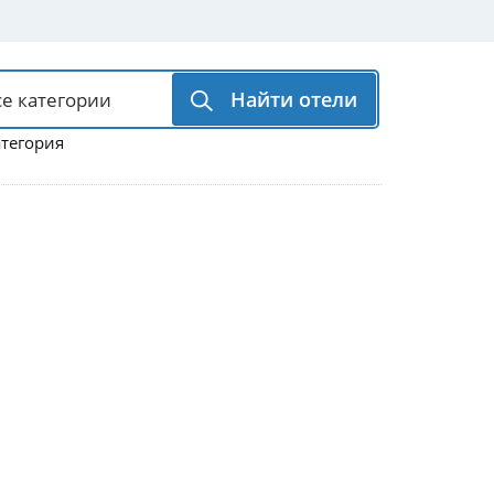
Найти отели
атегория