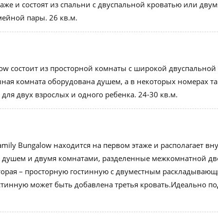
таже и состоят из спальни с двуспальной кроватью или дву
ейной пары. 26 кв.м.
w состоит из просторной комнаты с широкой двуспальной 
нная комната оборудована душем, а в некоторых номерах т
для двух взрослых и одного ребенка. 24-30 кв.м.
mily Bungalow находится на первом этаже и располагает вн
 душем и двумя комнатами, разделенные межкомнатной две
торая – просторную гостинную с двуместным раскладывающ
стинную может быть добавлена третья кровать.Идеально под