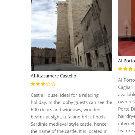
Al Porto
Affittacamere Castello
Al Porto
ista Natural
Cagliari 
tax Port.
availabl
Castle House, ideal for a relaxing
e centre of
own rest
holiday. In the lobby guests can see the
away.
Porto Di
600 doors and windows, wooden
 Airport is
hairdry
beams at sight, tufa and brick lintels
m the
internet
Sardinia medieval style castle, hence
is comprised
feature 
the name of the castle. It is located in
ties i...