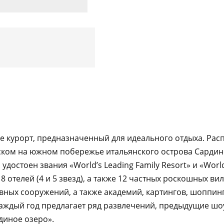
роде курорт, предназначенный для идеального отдыха. Ра
ком на южном побережье итальянского острова Сардиния
остоен звания «World’s Leading Family Resort» и «World
з 8 отелей (4 и 5 звезд), а также 12 частных роскошных ви
вных сооружений, а также академий, картингов, шоппин
 каждый год предлагает ряд развлечений, предыдущие шо
диное озеро».