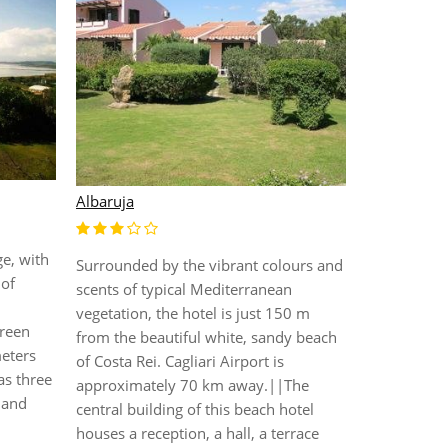
Altura
The Altura i
rises on the
on the seas
Albaruja
Simius, famo
sand lapped
ge, with
emeraldgre
Surrounded by the vibrant colours and
 of
neat flower 
scents of typical Mediterranean
composed b
vegetation, the hotel is just 150 m
green
are sit...
from the beautiful white, sandy beach
meters
of Costa Rei. Cagliari Airport is
as three
approximately 70 km away.||The
 and
central building of this beach hotel
houses a reception, a hall, a terrace