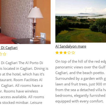
Al Sandalyon mare
 Di Cagliari
On top of the hill of the red ed
 Di Cagliari The Al Porto Di
panoramic views over the Gulf
is located in Cagliari. Dining is
Cagliari, and the beach poetto.
e at the hotel, which has it's
Surrounded by a garden with 
aurant. Room Facilities Al
lawn and fruit trees, just 900 
 Cagliari. All rooms have a
from the sea a detached villa h
er. Rooms have wireless
bedrooms, elegantly furnished
 access available. All rooms
equipped with every comfort.
a stocked minibar. Leisure