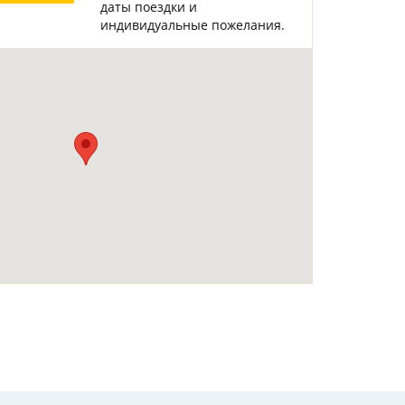
даты поездки и
Горнолыжные Курорты
Мадонна ди Кампильо
индивидуальные пожелания.