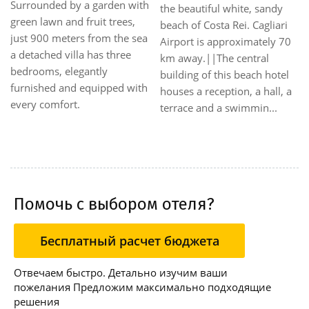
Surrounded by neat flower
and bus stations. There are
gardens, the Altura is
multiple public transport
composed by the main
links within easy reach.
building, where are sit...
Guests will find the airport
within easy reach. Guests
can find the n...
Помочь с выбором отеля?
Бесплатный расчет бюджета
Отвечаем быстро. Детально изучим ваши
пожелания Предложим максимально подходящие
решения