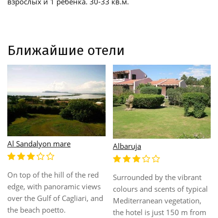
взрослых и 1 ребенка. 30-33 кв.м.
Ближайшие отели
Altura
The Altura is located in
Aquae Sinis Albergo Diffuso
Villasimius and rises on the
southern coast of Sardinia,
on the seashore of the long
This property is conveniently
beach of Simius, famous for
located in North sardinia.
its white and fine sand
The Hotel is situated at the
lapped by a clear and
heart of the city. The Hotel is
emeraldgreen water.
close to the city's main train