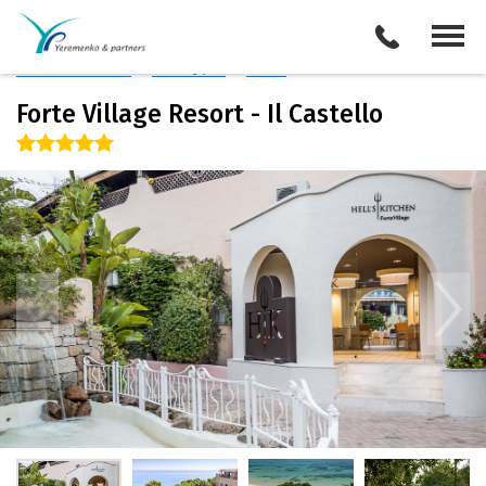
Италия
/
о. Сардиния (Юг)
Описание отеля
Поиск отелей
Все туры
Виза
Forte Village Resort - Il Castello